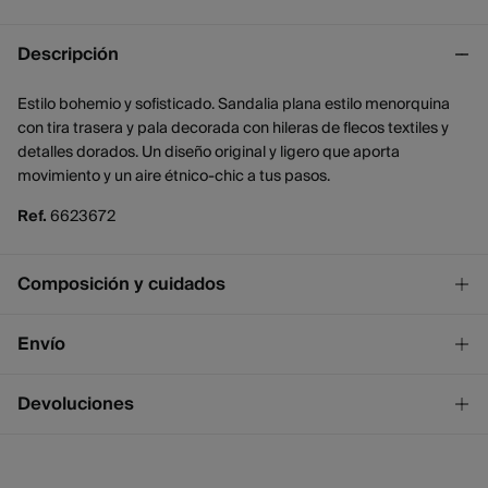
Descripción
Estilo bohemio y sofisticado. Sandalia plana estilo menorquina
con tira trasera y pala decorada con hileras de flecos textiles y
detalles dorados. Un diseño original y ligero que aporta
movimiento y un aire étnico-chic a tus pasos.
Ref.
6623672
Composición y cuidados
Composición
Envío
SUELA: caucho
¡GRATIS!
Envío a tienda
Devoluciones
Cuidados
2 - 4 días.
* Ceuta y Melilla excluídas.
No lavar
Dispones de
un mes
para realizar tu devolución a través de
cualquiera de los siguientes métodos:
No blanquear