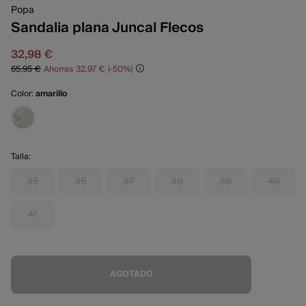
Popa
Sandalia plana Juncal Flecos
32,98 €
65,95 €
Ahorras
32,97 €
50
Color:
amarillo
Talla:
35
36
37
38
39
40
41
AGOTADO