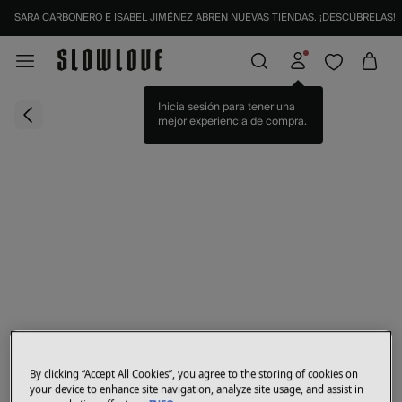
SARA CARBONERO E ISABEL JIMÉNEZ ABREN NUEVAS TIENDAS.
¡DESCÚBRELAS!
IDENTIFÍCATE COMO SOCIO Y DISFRUTA DE TODAS TUS VENTAJAS |
INICIAR SESI
Inicia sesión para tener una
mejor experiencia de compra.
By clicking “Accept All Cookies”, you agree to the storing of cookies on
your device to enhance site navigation, analyze site usage, and assist in