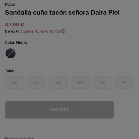
Popa
Sandalia cuña tacón señora Daira Piel
43,99 €
89,95 €
Ahorras
45,96 €
51
Color:
Negro
Talla:
36
37
38
39
40
41
AGOTADO