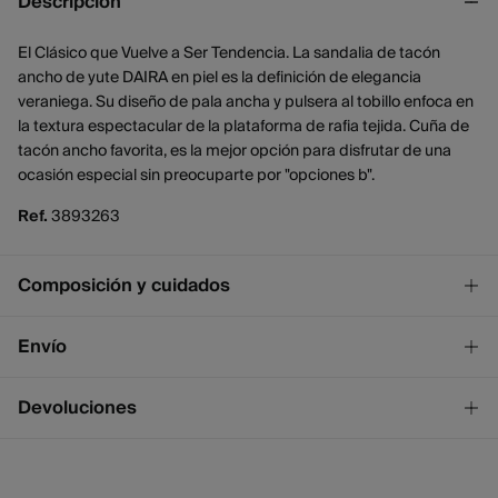
Descripción
El Clásico que Vuelve a Ser Tendencia. La sandalia de tacón
ancho de yute DAIRA en piel es la definición de elegancia
veraniega. Su diseño de pala ancha y pulsera al tobillo enfoca en
la textura espectacular de la plataforma de rafia tejida. Cuña de
tacón ancho favorita, es la mejor opción para disfrutar de una
ocasión especial sin preocuparte por "opciones b".
Ref.
3893263
Composición y cuidados
Composición
Envío
SUELA: caucho
,
SUPERIOR: piel de vacuno
,
INTERIOR: textil
¡GRATIS!
Envío a tienda
Devoluciones
Cuidados
2 - 4 días.
* Ceuta y Melilla excluídas.
No lavar
Dispones de
un mes
para realizar tu devolución a través de
cualquiera de los siguientes métodos:
No blanquear
Standard