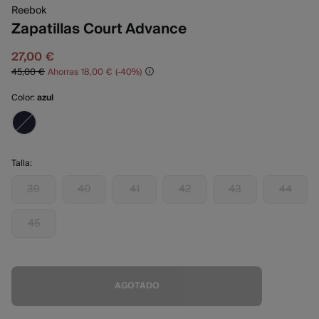
Reebok
Zapatillas Court Advance
27,00 €
45,00 €
Ahorras
18,00 €
40
Color:
azul
Talla:
39
40
41
42
43
44
45
AGOTADO