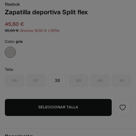
Reebok
Zapatilla deportiva Split flex
45,50 €
65,00 €
Ahorras
19,50 €
30
Color:
gris
Talla:
36
37
38
39
40
41
SELECCIONAR TALLA