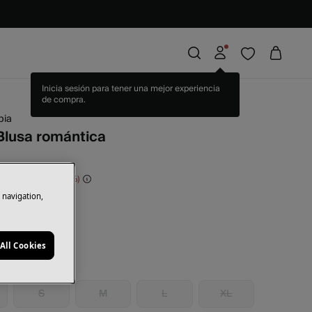
pia
 Blusa romántica
rras
64,00 €
65
e navigation,
l
All Cookies
S
M
L
XL