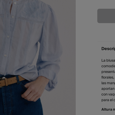
Descri
La blusa
comodida
present
florales
las man
aportan
con vaqu
para el d
Altura 