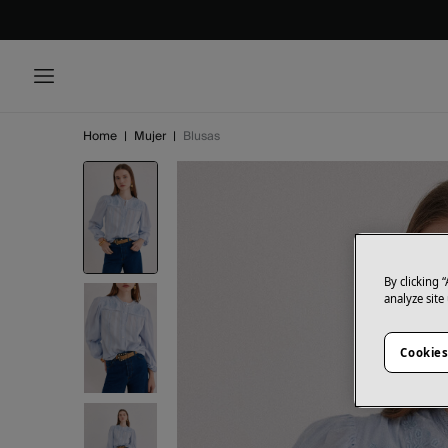
Home
|
Mujer
|
Blusas
By clicking 
analyze site
Cookies