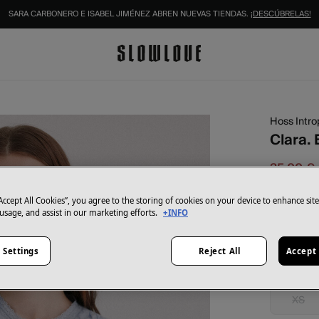
SARA CARBONERO E ISABEL JIMÉNEZ ABREN NUEVAS TIENDAS.
¡DESCÚBRELAS!
IDENTIFÍCATE COMO SOCIO Y DISFRUTA DE TODAS TUS VENTAJAS |
INICIAR SESIÓN.
Hoss Intro
Clara.
35,00 €
99,00 €
Aho
“Accept All Cookies”, you agree to the storing of cookies on your device to enhance sit
Color:
Azu
 usage, and assist in our marketing efforts.
+INFO
 Settings
Reject All
Accept 
Talla:
XS