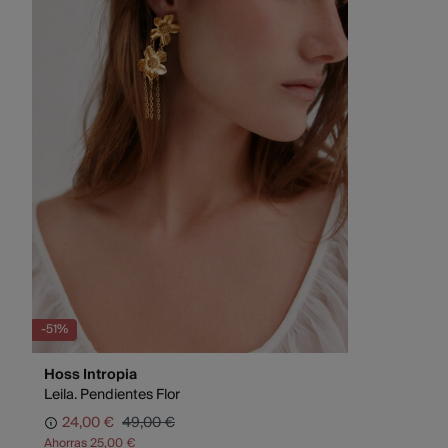
-51%
Hoss Intropia
Leila. Pendientes Flor
24,00 €
49,00 €
Ahorras
25,00 €