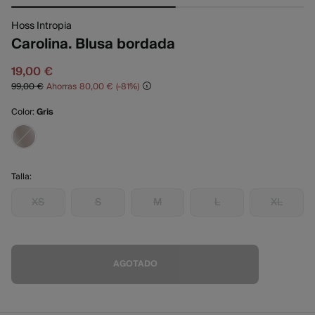
Hoss Intropia
Carolina. Blusa bordada
19,00 €
99,00 €
Ahorras
80,00 €
81
Color:
Gris
Talla:
XS
S
M
L
XL
AGOTADO