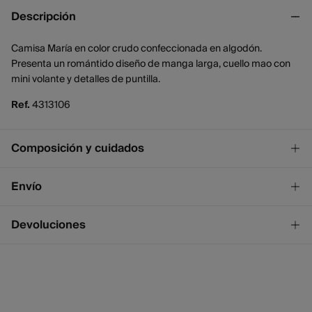
Descripción
Camisa María en color crudo confeccionada en algodón.
Presenta un romántido diseño de manga larga, cuello mao con
mini volante y detalles de puntilla.
Ref.
4313106
Composición y cuidados
Composición
Envío
100%
algodón
¡GRATIS!
Envío a tienda
Devoluciones
Cuidados
2 - 4 días.
* Ceuta y Melilla excluídas.
Temperatura máxima de lavado 30C
Dispones de
un mes
para realizar tu devolución a través de
cualquiera de los siguientes métodos:
No blanquear
Standard
2 - 4 días.
Secado delicado en secadora