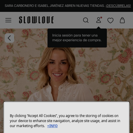
SARA CARBONERO E ISABEL JIMÉNEZ ABREN NUEVAS TIENDAS.
¡DESCÚBRELAS!
IDENTIFÍCATE COMO SOCIO Y DISFRUTA DE TODAS TUS VENTAJAS |
INICIAR SESI
Inicia sesión para tener una
mejor experiencia de compra.
By clicking “Accept All Cookies”, you agree to the storing of cookies on
your device to enhance site navigation, analyze site usage, and assist in
our marketing efforts.
+INFO