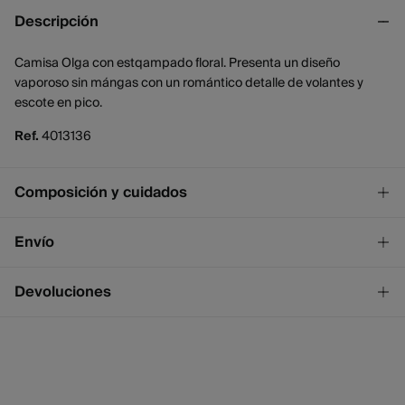
Descripción
Camisa Olga con estqampado floral. Presenta un diseño
vaporoso sin mángas con un romántico detalle de volantes y
escote en pico.
Ref.
4013136
Composición y cuidados
Composición
Envío
100%
poliéster
¡GRATIS!
Envío a tienda
Devoluciones
Cuidados
2 - 4 días.
* Ceuta y Melilla excluídas.
Temperatura máxima de lavado 30C
Dispones de
un mes
para realizar tu devolución a través de
cualquiera de los siguientes métodos:
No blanquear
Standard
2 - 4 días.
Secado delicado en secadora