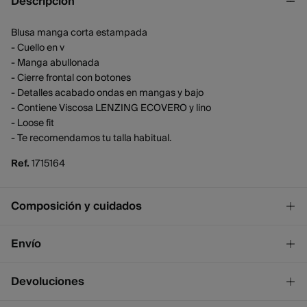
Descripción
Blusa manga corta estampada
- Cuello en v
- Manga abullonada
- Cierre frontal con botones
- Detalles acabado ondas en mangas y bajo
- Contiene Viscosa LENZING ECOVERO y lino
- Loose fit
- Te recomendamos tu talla habitual.
Ref.
1715164
Composición y cuidados
Composición
Envío
80%
viscosa
,
20%
lino
¡GRATIS!
Envío a tienda
Devoluciones
Cuidados
2 - 4 días.
* Ceuta y Melilla excluídas.
Temperatura máxima de lavado 30C. Centrifugado corto