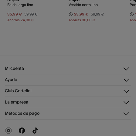
Object
Object
Obj
Falda larga lino
Vestido corto lino
Pan
35,99 €
59,99 €
23,99 €
59,99 €
Ahorras
24,00 €
Ahorras
36,00 €
Aho
Mi cuenta
Iniciar sesión
Ayuda
Registrarme
Atención al cliente
Club Cortefiel
Direcciones de envío
Envíanos un email
Historial de pedidos
Descúbrelo
La empresa
Preguntas frecuentes
Tarjeta regalo online
¡Únete!
Envíos
¿Quiénes somos?
Tarjeta abono
Métodos de pago
Cambios, devoluciones y desistimiento
Trabaja con nosotros
Promociones vigentes
Tiendas