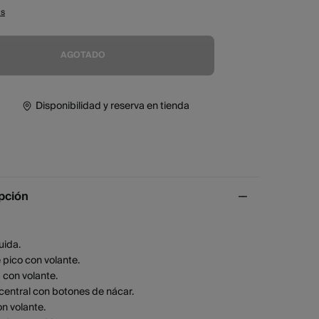
as
AGOTADO
Disponibilidad y reserva en tienda
pción
uida.
 pico con volante.
 con volante.
 central con botones de nácar.
on volante.