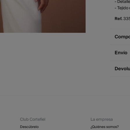
- Detall
- Tejido
Ref.
33
Compos
Compos
Envío
100%
a
Env
Devol
2 - 
* Ce
Dispone
cualquie
St
2 - 
Esp
Dev
GRA
Club Cortefiel
La empresa
Re
St
Descúbrelo
¿Quiénes somos?