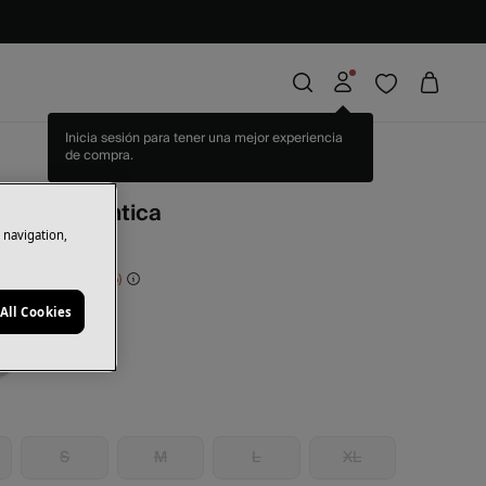
Inicia sesión para tener una mejor experiencia
de compra.
fluida romántica
e navigation,
rras
35,00 €
70
All Cookies
ro
S
M
L
XL