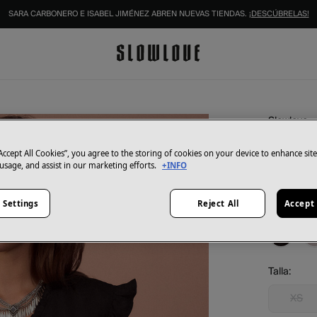
SARA CARBONERO E ISABEL JIMÉNEZ ABREN NUEVAS TIENDAS.
¡DESCÚBRELAS!
Slowlove
Blusa 
“Accept All Cookies”, you agree to the storing of cookies on your device to enhance sit
14,99 €
 usage, and assist in our marketing efforts.
+INFO
49,99 €
Aho
 Settings
Reject All
Accept 
Color:
Neg
Talla:
XS