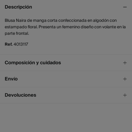
Descripción
Blusa Naira de manga corta confeccionada en algodón con
estampado floral. Presenta un femenino diseño con volante en la
parte frontal.
Ref.
4013117
Composición y cuidados
Composición
Envío
100%
algodón
¡GRATIS!
Envío a tienda
Devoluciones
Cuidados
2 - 4 días.
* Ceuta y Melilla excluídas.
Temperatura máxima de lavado 30C
Dispones de
un mes
para realizar tu devolución a través de
cualquiera de los siguientes métodos:
No blanquear
Standard
2 - 4 días.
Secado delicado en secadora