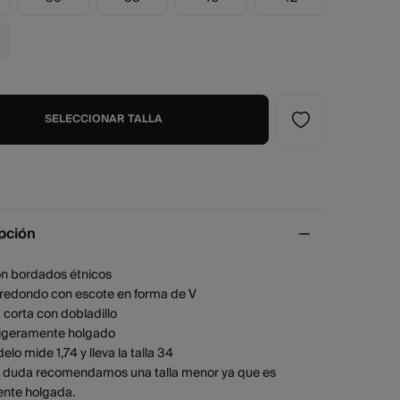
SELECCIONAR TALLA
pción
on bordados étnicos
o redondo con escote en forma de V
corta con dobladillo
 ligeramente holgado
elo mide 1,74 y lleva la talla 34
la duda recomendamos una talla menor ya que es
ente holgada.