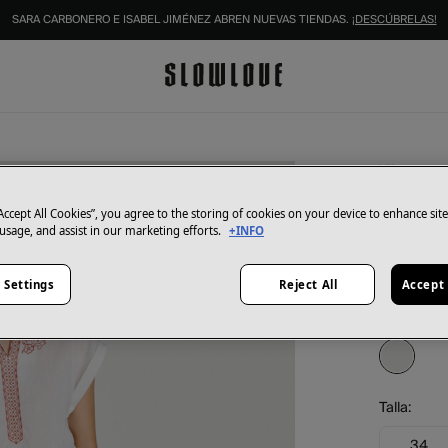
SARA CARBONERO E ISABEL JIMÉNEZ ABREN NUEVAS TIENDAS.
¡DESCÚBRELAS!
Vila
Blusa 
orgáni
“Accept All Cookies”, you agree to the storing of cookies on your device to enhance sit
 usage, and assist in our marketing efforts.
+INFO
16,99 €
39,99 €
Aho
 Settings
Reject All
Accept 
Color:
Bla
Talla:
34