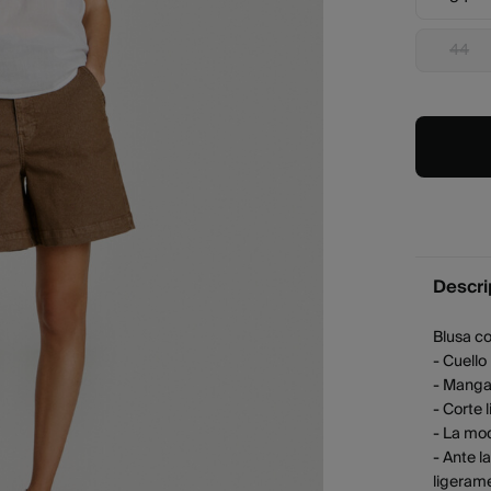
44
Descri
Blusa c
- Cuell
- Manga 
- Corte
- La mod
- Ante 
ligeram