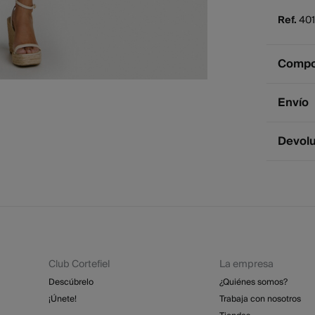
Ref.
40
Compos
Compos
Envío
100%
a
Env
Devol
Cuidad
2 - 
* Ce
Tem
Dispone
cualquie
No
St
2 - 
No 
Esp
Dev
GRA
Pl
Club Cortefiel
La empresa
Re
No 
St
Descúbrelo
¿Quiénes somos?
4 - 
¡Únete!
Trabaja con nosotros