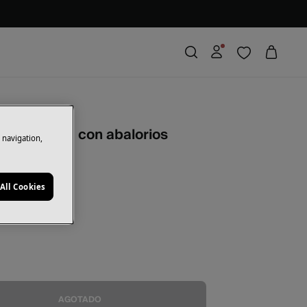
tipo cadena con abalorios
e navigation,
rras
6,50 €
50
All Cookies
illo
AGOTADO