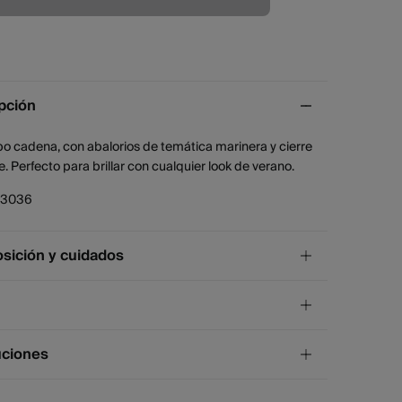
pción
ipo cadena, con abalorios de temática marinera y cierre
e. Perfecto para brillar con cualquier look de verano.
03036
ición y cuidados
ición
ón
,
10%
zinc
,
5%
hierro
¡GRATIS!
ío a tienda
uciones
os
4 días.
uta y Melilla excluídas.
lavar
s de
un mes
para realizar tu devolución a través de