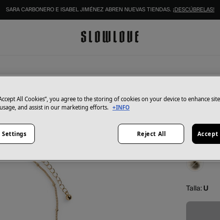
SARA CARBONERO E ISABEL JIMÉNEZ ABREN NUEVAS TIENDAS.
¡DESCÚBRELAS!
Pieces
Collar 
“Accept All Cookies”, you agree to the storing of cookies on your device to enhance sit
 usage, and assist in our marketing efforts.
+INFO
6,49 €
12,99 €
Aho
 Settings
Reject All
Accept 
Color:
amar
Talla:
U