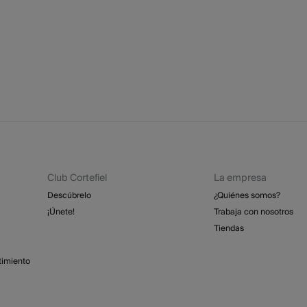
cualquie
No
St
2 - 
No
Esp
Dev
GRA
No
Re
No 
St
4 - 
Isl
GRA
Club Cortefiel
La empresa
Días labo
Descúbrelo
¿Quiénes somos?
abonar lo
función d
¡Únete!
Trabaja con nosotros
Tiendas
timiento