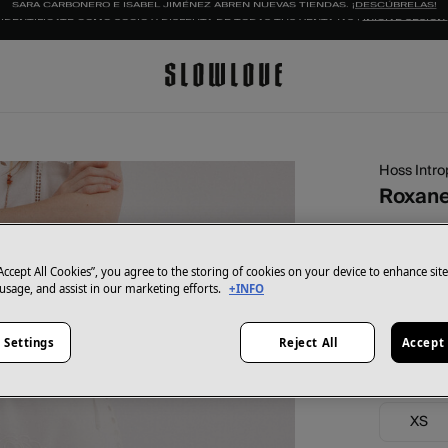
IDENTIFÍCATE COMO SOCIO Y DISFRUTA DE TODAS TUS VENTAJAS |
INICIAR SESIÓN.
Hoss Intro
Roxane
64,00 €
129,00 €
Ah
“Accept All Cookies”, you agree to the storing of cookies on your device to enhance sit
 usage, and assist in our marketing efforts.
+INFO
Color:
Bla
 Settings
Reject All
Accept 
Talla:
XS