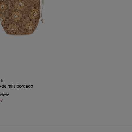
ia
 de rafia bordado
00 €
 €