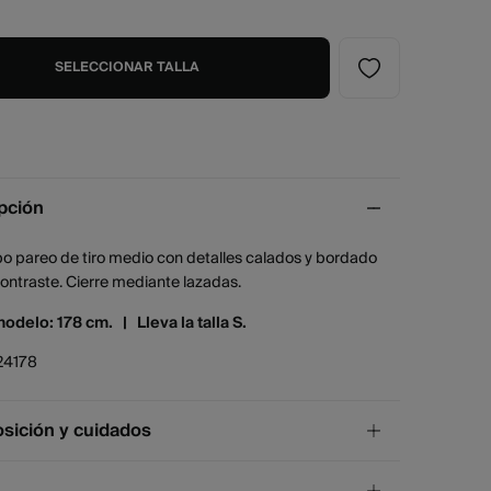
SELECCIONAR TALLA
pción
po pareo de tiro medio con detalles calados y bordado
 contraste. Cierre mediante lazadas.
modelo: 178 cm. |
Lleva la talla S.
24178
ición y cuidados
ición