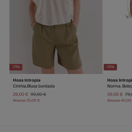
-71%
-51%
Hoss Intropia
Hoss Introp
Cinthia.Blusa bordada
Norma. Bolso
29,00 €
99,00 €
39,00 €
79,
Ahorras
70,00 €
Ahorras
40,00