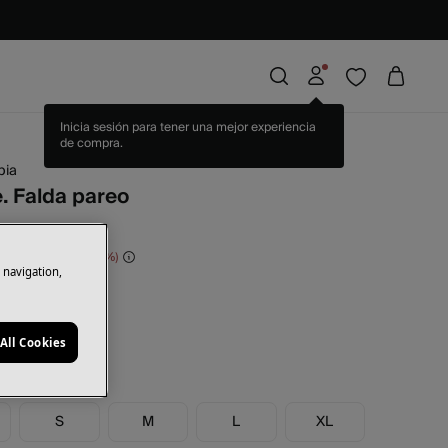
pia
. Falda pareo
orras
65,00 €
50
e navigation,
nco
All Cookies
S
M
L
XL