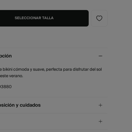
SELECCIONAR TALLA
pción
 bikini cómoda y suave, perfecta para disfrutar del sol
 este verano.
93880
ición y cuidados
ición
iéster
,
7%
elastano