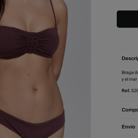
Descri
Braga de
y el mar
Ref.
32
Compos
Compos
Envío
93%
pol