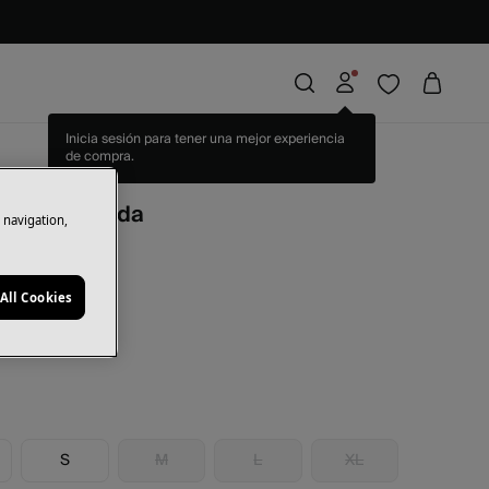
Inicia sesión para tener una mejor experiencia
de compra.
bikini cómoda
e navigation,
rras
10,99 €
50
All Cookies
S
M
L
XL