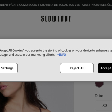
IDENTIFÍCATE COMO SOCIO Y DISFRUTA DE TODAS TUS VENTAJAS |
INICIAR SESIÓN.
Pieces
Braga 
“Accept All Cookies”, you agree to the storing of cookies on your device to enhance sit
 usage, and assist in our marketing efforts.
+INFO
11,00 €
21,99 €
Aho
 Settings
Reject All
Accept 
Color:
rojo
Talla:
XS