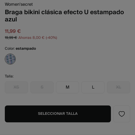
Women'secret
Braga bikini clásica efecto U estampado
azul
11,99 €
19,99 €
Ahorras
8,00 €
40
Color:
estampado
Talla:
XS
S
M
L
XL
SELECCIONAR TALLA