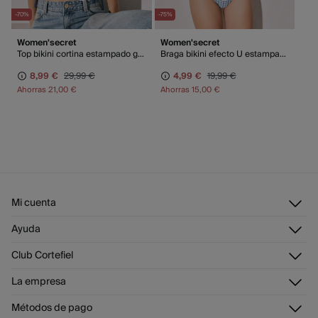
-70%
-75%
Women'secret
Women'secret
Top bikini cortina estampado geométrico azul
Braga bikini efecto U estampado azul
8,99 €
29,99 €
4,99 €
19,99 €
Ahorras
21,00 €
Ahorras
15,00 €
Mi cuenta
Iniciar sesión
Ayuda
Registrarme
Atención al cliente
Club Cortefiel
Direcciones de envío
Envíanos un email
Historial de pedidos
Descúbrelo
La empresa
Preguntas frecuentes
Tarjeta regalo online
¡Únete!
Envíos
¿Quiénes somos?
Tarjeta abono
Métodos de pago
Cambios, devoluciones y desistimiento
Trabaja con nosotros