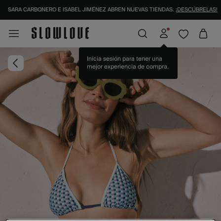
SARA CARBONERO E ISABEL JIMÉNEZ ABREN NUEVAS TIENDAS.
¡DESCÚBRELAS!
Inicia sesión para tener una
mejor experiencia de compra.