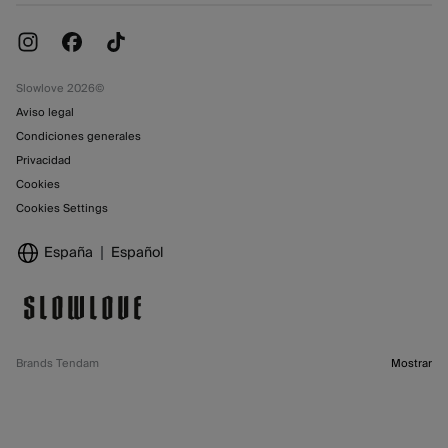
Promociones vigentes
Tiendas
Slowlove 2026©
Aviso legal
Condiciones generales
Privacidad
Cookies
Cookies Settings
España
Español
Brands Tendam
Mostrar