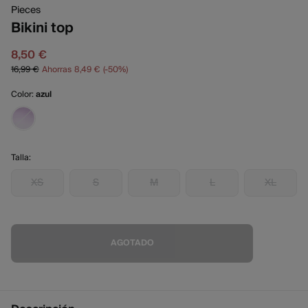
Pieces
Bikini top
8,50 €
16,99 €
Ahorras
8,49 €
50
Color:
azul
Talla:
XS
S
M
L
XL
AGOTADO