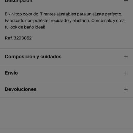
Descripción
Bikini top colorido. Tirantes ajustables para un ajuste perfecto.
Fabricado con poliéster reciclado y elastano. ¡Combínalo y crea
tu look de baño ideal!
Ref.
3293852
Composición y cuidados
Composición
Envío
84%
poliéster
,
16%
elastano
¡GRATIS!
Envío a tienda
Devoluciones
Cuidados
2 - 4 días.
* Ceuta y Melilla excluídas.
Lavar a mano
Dispones de
un mes
para realizar tu devolución a través de
cualquiera de los siguientes métodos:
No blanquear
Standard
2 - 4 días.
Secar tendido
3,95 €
Gratis
España peninsular / Islas Baleares
Devolución en tienda física